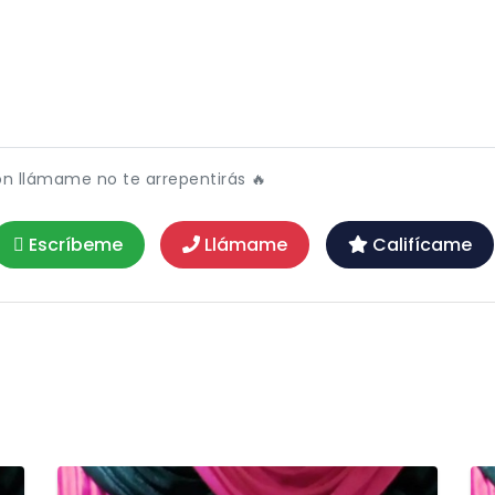
ón llámame no te arrepentirás 🔥
Escríbeme
Llámame
Califícame