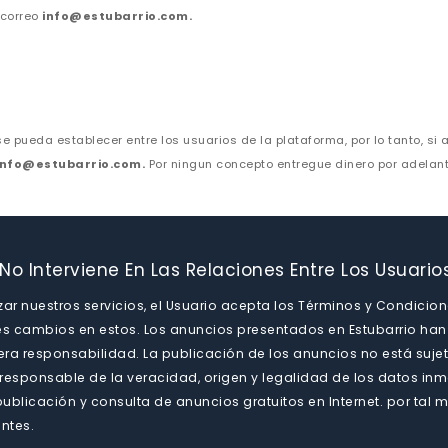
 correo
info@estubarrio.com.
e pueda establecer entre los usuarios de la plataforma, por lo tanto, si 
info@estubarrio.com.
Por ningun concepto entregue dinero por adela
No Interviene En Las Relaciones Entre Los Usuario
ilizar nuestros servicios, el Usuario acepta los Términos y Condic
es cambios en estos. Los anuncios presentados en Estubarrio han 
era responsabilidad. La publicación de los anuncios no está sujeta
 responsable de la veracidad, origen y legalidad de los datos inm
ublicación y consulta de anuncios gratuitos en Internet. por tal m
ntes.