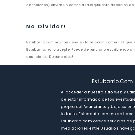
direcciones) enviar un correo a la siguiuente dirección de
No Olvidar!
Estubarrio.com no interviene en la relación comercial que s
Estubarrio, no lo acepte. Puede denunciarlo escribiendo a
anunciante. Denuncialos!.
Estubarrio.com 
Al acceder a nuestro sitio web y ut
de estar informado de los eventual
propia del Anunciante y bajo su ent
lo tanto, Estubarrio.com no se hace
Estubarrio.com ofrece servicios de p
mediaciones entre Usuarios navega