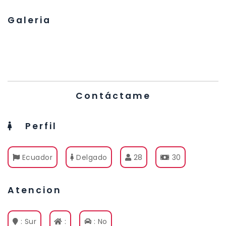
Galeria
Contáctame
Perfil
Ecuador
Delgado
28
30
Atencion
: Sur
:
: No