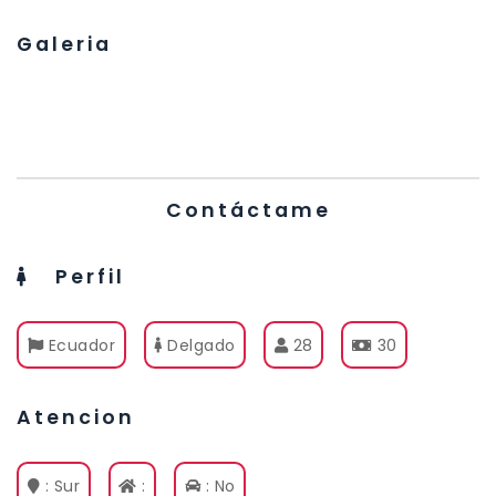
Galeria
Contáctame
Perfil
Ecuador
Delgado
28
30
Atencion
: Sur
:
: No