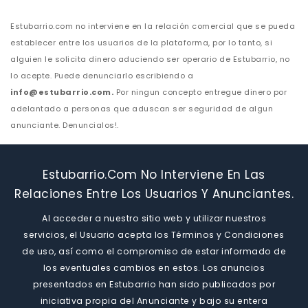
Estubarrio.com no interviene en la relación comercial que se pueda
establecer entre los usuarios de la plataforma, por lo tanto, si
alguien le solicita dinero aduciendo ser operario de Estubarrio, no
lo acepte. Puede denunciarlo escribiendo a
info@estubarrio.com.
Por ningun concepto entregue dinero por
adelantado a personas que aduscan ser seguridad de algun
anunciante. Denuncialos!.
Estubarrio.com No Interviene En Las
Relaciones Entre Los Usuarios Y Anunciantes.
Al acceder a nuestro sitio web y utilizar nuestros
servicios, el Usuario acepta los Términos y Condiciones
de uso, así como el compromiso de estar informado de
los eventuales cambios en estos. Los anuncios
presentados en Estubarrio han sido publicados por
iniciativa propia del Anunciante y bajo su entera