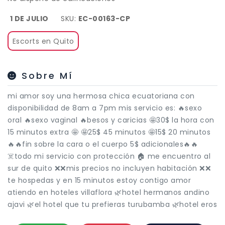
1 DE JULIO
SKU:
EC-00163-CP
Escorts en Quito
Sobre Mí
mi amor soy una hermosa chica ecuatoriana con
disponibilidad de 8am a 7pm mis servicio es: 🔥sexo
oral 🔥sexo vaginal 🔥besos y caricias 🤩30$ la hora con
15 minutos extra 🤩 🤩25$ 45 minutos 🤩15$ 20 minutos
🔥🔥fin sobre la cara o el cuerpo 5$ adicionales🔥🔥
☠️todo mi servicio con protección 🏠 me encuentro al
sur de quito ❌❌mis precios no incluyen habitación ❌❌
te hospedas y en 15 minutos estoy contigo amor
atiendo en hoteles villaflora 🌿hotel hermanos andino
ajavi 🌿el hotel que tu prefieras turubamba 🌿hotel eros