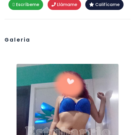
Escríbeme
Llámame
Califícame
Galeria