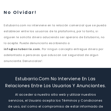
No Olvidar!
Estubarrio.com no interviene en la relación comercial que se pueda
establecer entre los usuarios de la plataforma, por lo tanto, si
alguien le solicita dinero aduciendo ser operario de Estubarrio, no
lo acepte. Puede denunciarlo escribiendo a
info@estubarrio.com.
Por ningun concepto entregue dinero por
adelantado a personas que aduscan ser seguridad de algun
anunciante. Denuncialos!.
Estubarrio.com No Interviene En Las
Relaciones Entre Los Usuarios Y Anunciantes.
Al acceder a nuestro sitio web y utilizar nuestros
servicios, el Usuario acepta los Términos y Condiciones
de uso, así como el compromiso de estar informado de